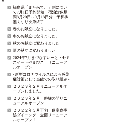
福島県「また来て。」割につい
て7月1日予約開始 宿泊対象期
間8月20日～9月18日分 予算枠
無くなり次第終了
春のお献立になりました。
冬のお献立になりました。
秋のお献立に変わりました
夏の献立に変わりました
2024年7月きづなすいーと・セミ
スイートやまびこ リニューア
ルオープン
- 新型コロナウイルスによる感染
症対策として当館での取り組み -
２０２３年２月リニューアルオ
ープンしました。
２０２３年２月 磐梯の間リニ
ューアルオープン
２０２２年３月下旬 個室食事
処ダイニング 全面リニューア
ルオープン！