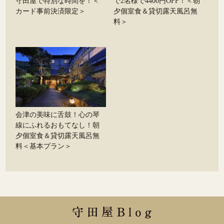
守田屋で特別な時間を！＜
で2名様で4400円OFF！＜朝
カード事前決済限定＞
夕個室食＆貸切露天風呂無
料＞
会津の美味に舌鼓！心の琴
線にふれるおもてなし！朝
夕個室食＆貸切露天風呂無
料＜基本プラン＞